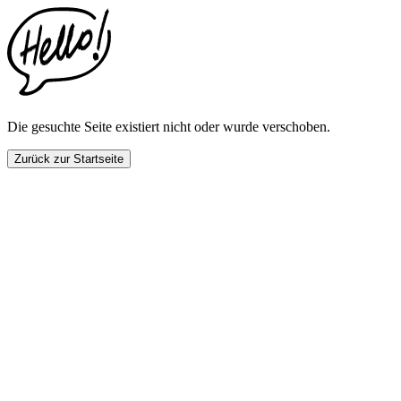
This
website
includes
an
accessibility
menu.
Press
CTRL
Die gesuchte Seite existiert nicht oder wurde verschoben.
+
F9
Zurück zur Startseite
to
enable
screen
reader
adjustments.
Press
CTRL
+
F5
to
open
the
accessibility
menu.