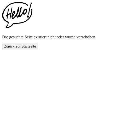
This
website
includes
an
accessibility
menu.
Press
CTRL
Die gesuchte Seite existiert nicht oder wurde verschoben.
+
F9
Zurück zur Startseite
to
enable
screen
reader
adjustments.
Press
CTRL
+
F5
to
open
the
accessibility
menu.