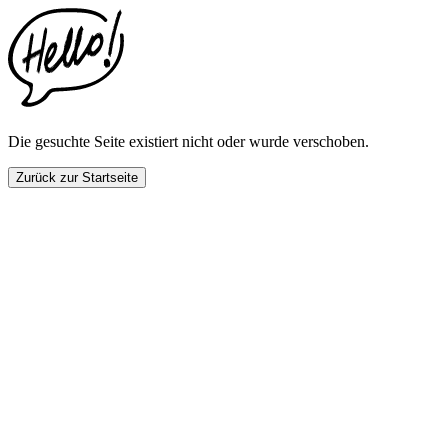
This
website
includes
an
accessibility
menu.
Press
CTRL
Die gesuchte Seite existiert nicht oder wurde verschoben.
+
F9
Zurück zur Startseite
to
enable
screen
reader
adjustments.
Press
CTRL
+
F5
to
open
the
accessibility
menu.