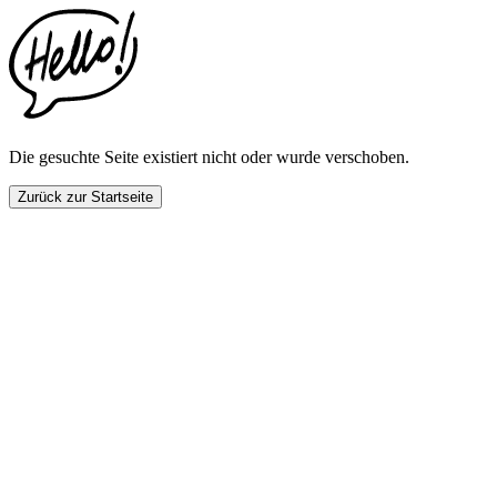
This
website
includes
an
accessibility
menu.
Press
CTRL
Die gesuchte Seite existiert nicht oder wurde verschoben.
+
F9
Zurück zur Startseite
to
enable
screen
reader
adjustments.
Press
CTRL
+
F5
to
open
the
accessibility
menu.