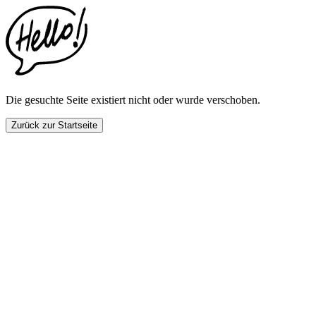
This
website
includes
an
accessibility
menu.
Press
CTRL
Die gesuchte Seite existiert nicht oder wurde verschoben.
+
F9
Zurück zur Startseite
to
enable
screen
reader
adjustments.
Press
CTRL
+
F5
to
open
the
accessibility
menu.