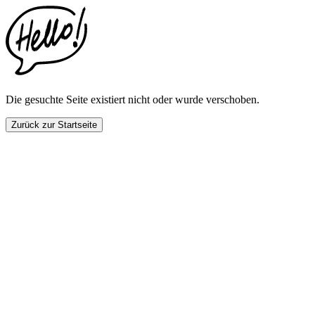
This
website
includes
an
accessibility
menu.
Press
CTRL
Die gesuchte Seite existiert nicht oder wurde verschoben.
+
F9
Zurück zur Startseite
to
enable
screen
reader
adjustments.
Press
CTRL
+
F5
to
open
the
accessibility
menu.