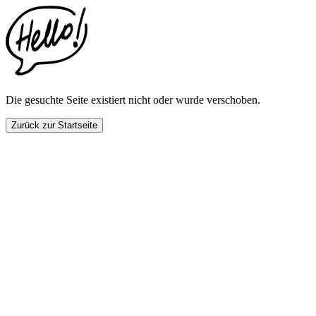
This
website
includes
an
accessibility
menu.
Press
CTRL
Die gesuchte Seite existiert nicht oder wurde verschoben.
+
F9
Zurück zur Startseite
to
enable
screen
reader
adjustments.
Press
CTRL
+
F5
to
open
the
accessibility
menu.