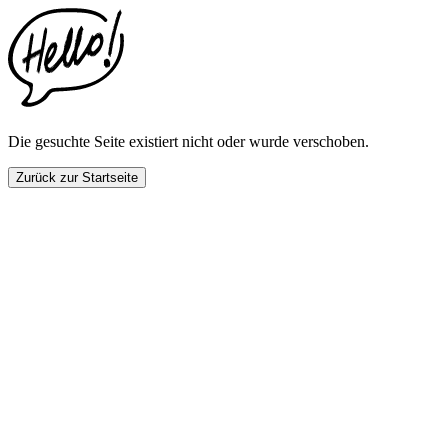
This
website
includes
an
accessibility
menu.
Press
CTRL
Die gesuchte Seite existiert nicht oder wurde verschoben.
+
F9
Zurück zur Startseite
to
enable
screen
reader
adjustments.
Press
CTRL
+
F5
to
open
the
accessibility
menu.