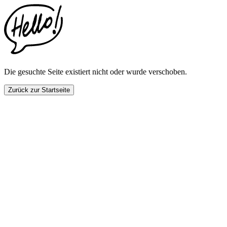
This
website
includes
an
accessibility
menu.
Press
CTRL
Die gesuchte Seite existiert nicht oder wurde verschoben.
+
F9
Zurück zur Startseite
to
enable
screen
reader
adjustments.
Press
CTRL
+
F5
to
open
the
accessibility
menu.