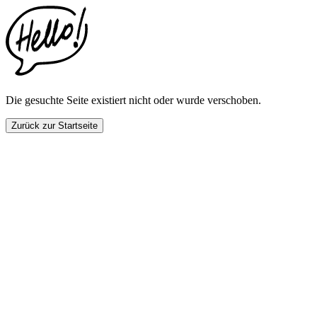
This
website
includes
an
accessibility
menu.
Press
CTRL
Die gesuchte Seite existiert nicht oder wurde verschoben.
+
F9
Zurück zur Startseite
to
enable
screen
reader
adjustments.
Press
CTRL
+
F5
to
open
the
accessibility
menu.