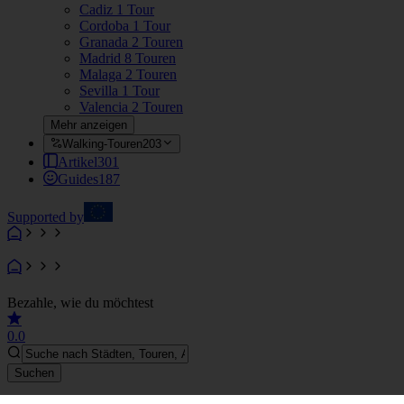
Cadiz
1 Tour
Cordoba
1 Tour
Granada
2 Touren
Madrid
8 Touren
Malaga
2 Touren
Sevilla
1 Tour
Valencia
2 Touren
Mehr anzeigen
Walking-Touren
203
Artikel
301
Guides
187
Supported by
Bezahle, wie du möchtest
0.0
Suchen