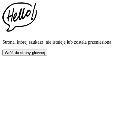
This
website
includes
an
accessibility
menu.
Press
CTRL
Strona, której szukasz, nie istnieje lub została przeniesiona.
+
F9
Wróć do strony głównej
to
enable
screen
reader
adjustments.
Press
CTRL
+
F5
to
open
the
accessibility
menu.