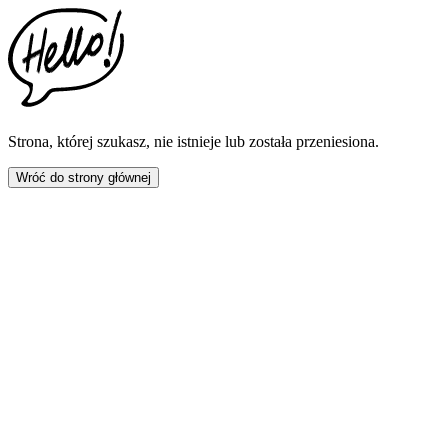
This
website
includes
an
accessibility
menu.
Press
CTRL
Strona, której szukasz, nie istnieje lub została przeniesiona.
+
F9
Wróć do strony głównej
to
enable
screen
reader
adjustments.
Press
CTRL
+
F5
to
open
the
accessibility
menu.