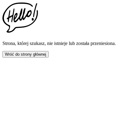
This
website
includes
an
accessibility
menu.
Press
CTRL
Strona, której szukasz, nie istnieje lub została przeniesiona.
+
F9
Wróć do strony głównej
to
enable
screen
reader
adjustments.
Press
CTRL
+
F5
to
open
the
accessibility
menu.