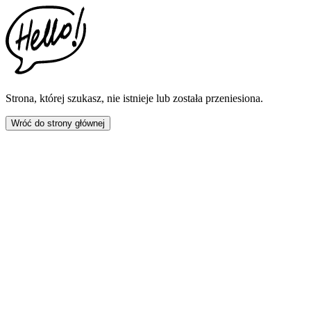
This
website
includes
an
accessibility
menu.
Press
CTRL
Strona, której szukasz, nie istnieje lub została przeniesiona.
+
F9
Wróć do strony głównej
to
enable
screen
reader
adjustments.
Press
CTRL
+
F5
to
open
the
accessibility
menu.