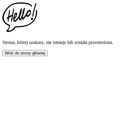
This
website
includes
an
accessibility
menu.
Press
CTRL
Strona, której szukasz, nie istnieje lub została przeniesiona.
+
F9
Wróć do strony głównej
to
enable
screen
reader
adjustments.
Press
CTRL
+
F5
to
open
the
accessibility
menu.