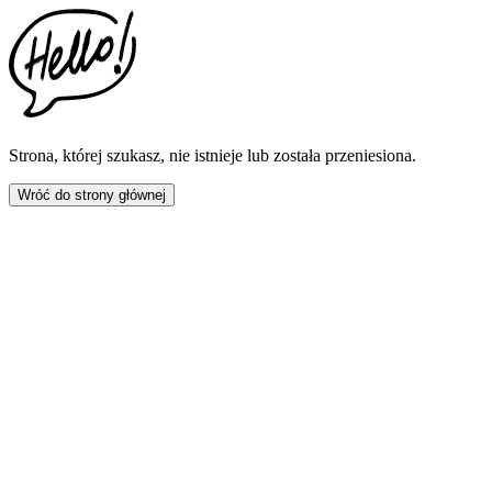
This
website
includes
an
accessibility
menu.
Press
CTRL
Strona, której szukasz, nie istnieje lub została przeniesiona.
+
F9
Wróć do strony głównej
to
enable
screen
reader
adjustments.
Press
CTRL
+
F5
to
open
the
accessibility
menu.