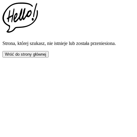
This
website
includes
an
accessibility
menu.
Press
CTRL
Strona, której szukasz, nie istnieje lub została przeniesiona.
+
F9
Wróć do strony głównej
to
enable
screen
reader
adjustments.
Press
CTRL
+
F5
to
open
the
accessibility
menu.