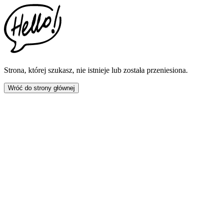
This
website
includes
an
accessibility
menu.
Press
CTRL
Strona, której szukasz, nie istnieje lub została przeniesiona.
+
F9
Wróć do strony głównej
to
enable
screen
reader
adjustments.
Press
CTRL
+
F5
to
open
the
accessibility
menu.