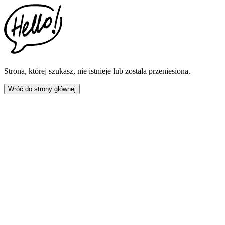
This
website
includes
an
accessibility
menu.
Press
CTRL
Strona, której szukasz, nie istnieje lub została przeniesiona.
+
F9
Wróć do strony głównej
to
enable
screen
reader
adjustments.
Press
CTRL
+
F5
to
open
the
accessibility
menu.