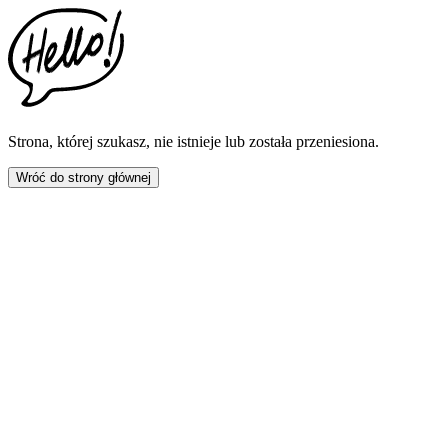
This
website
includes
an
accessibility
menu.
Press
CTRL
Strona, której szukasz, nie istnieje lub została przeniesiona.
+
F9
Wróć do strony głównej
to
enable
screen
reader
adjustments.
Press
CTRL
+
F5
to
open
the
accessibility
menu.