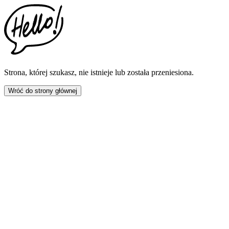
This
website
includes
an
accessibility
menu.
Press
CTRL
Strona, której szukasz, nie istnieje lub została przeniesiona.
+
F9
Wróć do strony głównej
to
enable
screen
reader
adjustments.
Press
CTRL
+
F5
to
open
the
accessibility
menu.