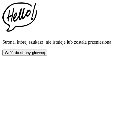
This
website
includes
an
accessibility
menu.
Press
CTRL
Strona, której szukasz, nie istnieje lub została przeniesiona.
+
F9
Wróć do strony głównej
to
enable
screen
reader
adjustments.
Press
CTRL
+
F5
to
open
the
accessibility
menu.