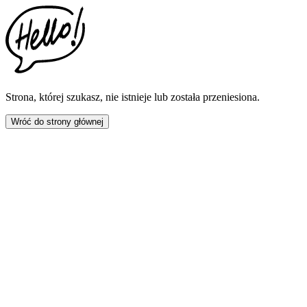
This
website
includes
an
accessibility
menu.
Press
CTRL
Strona, której szukasz, nie istnieje lub została przeniesiona.
+
F9
Wróć do strony głównej
to
enable
screen
reader
adjustments.
Press
CTRL
+
F5
to
open
the
accessibility
menu.