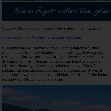
Culture • History • Food • Tours • Newsletter • 4 min. czytania
Co zobaczyć i robić w Nicei w sierpniu 2026 roku
W sierpniu na Lazurowym Wybrzeżu panują najwyższe letnie
temperatury, a kalendarz lokalnych imprez jest wyjątkowo gęsty.
Uwagę miłośników sportu przyciągają finałowe etapy wyścigu Tour
de France Femmes, natomiast pobliskie Cap Ferrat zaprasza na
wieczorne koncerty jazzowe z widokiem na morze. Dla osób
szukających ucieczki przed upałem, sprawdzoną alternatywą od
zatłoczonego wybrzeża pozostają chłodniejsze szlaki górskie Parku
Narodowego Mercantour wokół Nicei.