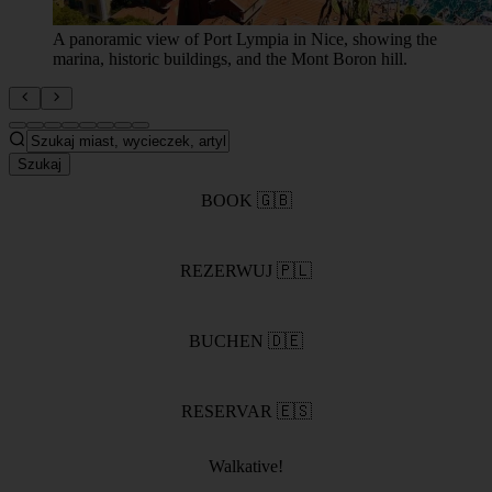
Kolorowe łodzie w porcie Nicei tworzą idealną
scenerię Riwiery Francuskiej.
Szukaj
BOOK 🇬🇧
REZERWUJ 🇵🇱
BUCHEN 🇩🇪
RESERVAR 🇪🇸
Walkative!