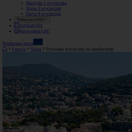
Marsylia
1 wycieczka
Nicea
3 wycieczek
Paryż
9 wycieczek
Wycieczki
203
Artykuły
301
Przewodnicy
187
Wspierane przez
Francja
Nicea
Prywatna wycieczka na zamówienie