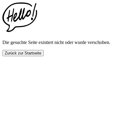
This
website
includes
an
accessibility
menu.
Press
CTRL
Die gesuchte Seite existiert nicht oder wurde verschoben.
+
F9
Zurück zur Startseite
to
enable
screen
reader
adjustments.
Press
CTRL
+
F5
to
open
the
accessibility
menu.