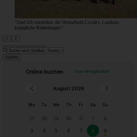
Ikonische Ausblicke von der South Bank: Das London
Eye ragt über die Themse und bietet Stadtpanoramen.
Suchen