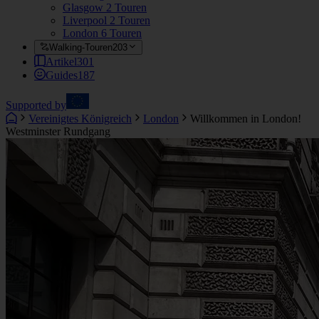
Glasgow
2 Touren
Liverpool
2 Touren
London
6 Touren
Walking-Touren
203
Artikel
301
Guides
187
Supported by
Vereinigtes Königreich
London
Willkommen in London!
Westminster Rundgang