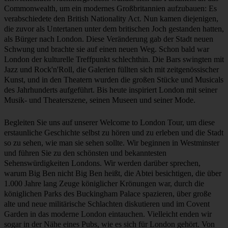
Commonwealth, um ein modernes Großbritannien aufzubauen: Es
verabschiedete den British Nationality Act. Nun kamen diejenigen,
die zuvor als Untertanen unter dem britischen Joch gestanden hatten,
als Bürger nach London. Diese Veränderung gab der Stadt neuen
Schwung und brachte sie auf einen neuen Weg. Schon bald war
London der kulturelle Treffpunkt schlechthin. Die Bars swingten mit
Jazz und Rock'n'Roll, die Galerien füllten sich mit zeitgenössischer
Kunst, und in den Theatern wurden die großen Stücke und Musicals
des Jahrhunderts aufgeführt. Bis heute inspiriert London mit seiner
Musik- und Theaterszene, seinen Museen und seiner Mode.
Begleiten Sie uns auf unserer Welcome to London Tour, um diese
erstaunliche Geschichte selbst zu hören und zu erleben und die Stadt
so zu sehen, wie man sie sehen sollte. Wir beginnen in Westminster
und führen Sie zu den schönsten und bekanntesten
Sehenswürdigkeiten Londons. Wir werden darüber sprechen,
warum Big Ben nicht Big Ben heißt, die Abtei besichtigen, die über
1.000 Jahre lang Zeuge königlicher Krönungen war, durch die
königlichen Parks des Buckingham Palace spazieren, über große
alte und neue militärische Schlachten diskutieren und im Covent
Garden in das moderne London eintauchen. Vielleicht enden wir
sogar in der Nähe eines Pubs, wie es sich für London gehört. Von