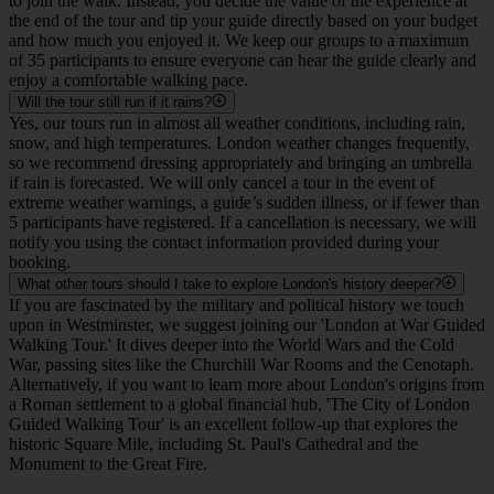
to join the walk. Instead, you decide the value of the experience at
the end of the tour and tip your guide directly based on your budget
and how much you enjoyed it. We keep our groups to a maximum
of 35 participants to ensure everyone can hear the guide clearly and
enjoy a comfortable walking pace.
Will the tour still run if it rains?
Yes, our tours run in almost all weather conditions, including rain,
snow, and high temperatures. London weather changes frequently,
so we recommend dressing appropriately and bringing an umbrella
if rain is forecasted. We will only cancel a tour in the event of
extreme weather warnings, a guide’s sudden illness, or if fewer than
5 participants have registered. If a cancellation is necessary, we will
notify you using the contact information provided during your
booking.
What other tours should I take to explore London's history deeper?
If you are fascinated by the military and political history we touch
upon in Westminster, we suggest joining our 'London at War Guided
Walking Tour.' It dives deeper into the World Wars and the Cold
War, passing sites like the Churchill War Rooms and the Cenotaph.
Alternatively, if you want to learn more about London's origins from
a Roman settlement to a global financial hub, 'The City of London
Guided Walking Tour' is an excellent follow-up that explores the
historic Square Mile, including St. Paul's Cathedral and the
Monument to the Great Fire.