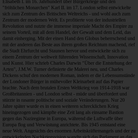
Elisabeth I. im 16. Jahrhundert über Bürgerkriege und den
"fröhlichen Monarchen" Karl II. im 17. London selbst entwickelte
sich zum Zentrum des Britischen Weltreichs - und wohl auch zum
Zentrum der modernen Welt. Es profitierte von der industriellen
Revolution und nutzte die immense imperiale Macht des Empire zu
seinem Vorteil, mit all dem Handel, der Gewalt und dem Leid, das
damit einherging. Mit der einen Hand den Globus beherrschend und
mit der anderen das Beste aus ihrem großen Reichtum machend, rief
die Stadt Ehrfurcht und Staunen hervor und entwickelte sich zu
einem Zentrum der weltweit führenden Wissenschaft, Innovation
und Kunst. Hier schrieb Charles Darwin "Über die Entstehung der
Arten", J.M.W. Turner definierte die Malerei neu, und Charles
Dickens schuf den modernen Roman, indem er die Lebensumstände
der Londoner Bürger in mühevoller Kleinarbeit auf das Papier
brachte. Nach dem brutalen Ersten Weltkrieg von 1914-1918 war
Großbritannien - und London selbst - müde und überfordert und
stürzte in rasante politische und soziale Veränderungen. Nur 20
Jahre später wurde es in einen weiteren schrecklichen Krieg
hineingezogen und kämpfte eine Zeit lang als einsame Bastion
gegen das Naziregime in Europa, während die Luftwaffe über
Europa flog und Verwüstung anrichtete. Bis 1945 entstand eine
neue Welt. Angesichts des enormen Arbeitskräftemangels und der zu
entwickelnden Nachkriegsvision wandte sich das Parlament an das