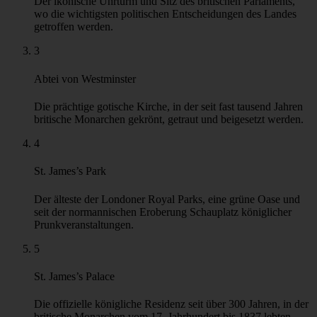
Der ikonische Uhrturm und Sitz des britischen Parlaments,
wo die wichtigsten politischen Entscheidungen des Landes
getroffen werden.
3
Abtei von Westminster
Die prächtige gotische Kirche, in der seit fast tausend Jahren
britische Monarchen gekrönt, getraut und beigesetzt werden.
4
St. James’s Park
Der älteste der Londoner Royal Parks, eine grüne Oase und
seit der normannischen Eroberung Schauplatz königlicher
Prunkveranstaltungen.
5
St. James’s Palace
Die offizielle königliche Residenz seit über 300 Jahren, in der
britische Monarchen vom 17. Jahrhundert bis 1837 lebten.