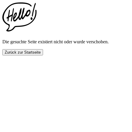
This
website
includes
an
accessibility
menu.
Press
CTRL
Die gesuchte Seite existiert nicht oder wurde verschoben.
+
F9
Zurück zur Startseite
to
enable
screen
reader
adjustments.
Press
CTRL
+
F5
to
open
the
accessibility
menu.