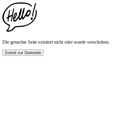
This
website
includes
an
accessibility
menu.
Press
CTRL
Die gesuchte Seite existiert nicht oder wurde verschoben.
+
F9
Zurück zur Startseite
to
enable
screen
reader
adjustments.
Press
CTRL
+
F5
to
open
the
accessibility
menu.