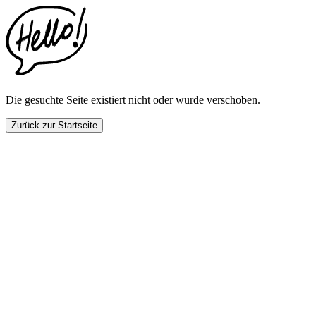
This
website
includes
an
accessibility
menu.
Press
CTRL
Die gesuchte Seite existiert nicht oder wurde verschoben.
+
F9
Zurück zur Startseite
to
enable
screen
reader
adjustments.
Press
CTRL
+
F5
to
open
the
accessibility
menu.