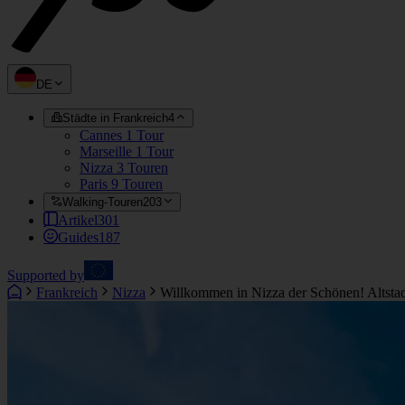
DE
Städte in Frankreich
4
Cannes
1 Tour
Marseille
1 Tour
Nizza
3 Touren
Paris
9 Touren
Walking-Touren
203
Artikel
301
Guides
187
Supported by
Frankreich
Nizza
Willkommen in Nizza der Schönen! Altsta