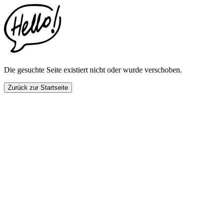
This
website
includes
an
accessibility
menu.
Press
CTRL
Die gesuchte Seite existiert nicht oder wurde verschoben.
+
F9
Zurück zur Startseite
to
enable
screen
reader
adjustments.
Press
CTRL
+
F5
to
open
the
accessibility
menu.