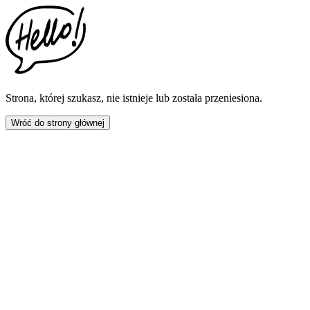
This
website
includes
an
accessibility
menu.
Press
CTRL
Strona, której szukasz, nie istnieje lub została przeniesiona.
+
F9
Wróć do strony głównej
to
enable
screen
reader
adjustments.
Press
CTRL
+
F5
to
open
the
accessibility
menu.