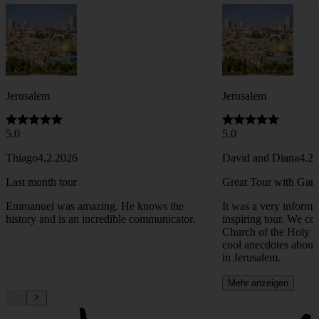
Practical Tips • History • 3 Min. Lesezeit
Sicherheitshinweise für Wanderungen in Israel
Sicher wandern in Israel: Wir zeigen Ihnen, warum drei Liter Wasser
und festes Schuhwerk unverzichtbar sind. Außerdem sprechen wir
darüber, wie Sie Warnschilder vor Minenfeldern erkennen. Ganz
wichtig: Bleiben Sie bitte immer auf den markierten Wegen!
Alle Artikel ansehen
Das sagen unsere Kunden
Neueste zuerst