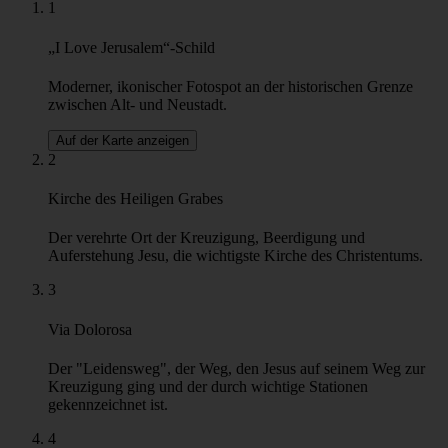
eine unvergessliche und aufschlussreiche Reise durch das heilige
Herz Jerusalems.
Entriegeln Sie die Wunder Jerusalems und schließen Sie sich uns für
eine transformative Erfahrung an. Buchen Sie jetzt Ihre
außergewöhnliche Tour!
Hinweis: Aufgrund der langen Warteschlangen betreten wir das
Edicule, das Grab Jesu, nicht, wir zeigen es und empfehlen, es auf
eigene Faust zu betreten.
Die Tour endet an der Grabeskirche.
Highlights
1
„I Love Jerusalem“-Schild
Moderner, ikonischer Fotospot an der historischen Grenze
zwischen Alt- und Neustadt.