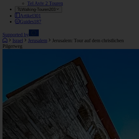
Tel Aviv
2 Touren
Walking-Touren
203
Artikel
301
Guides
187
Supported by
Israel
Jerusalem
Jerusalem: Tour auf dem christlichen
Pilgerweg