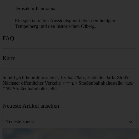
5
Raum des letzten Abendmahls
Der heilige Abendmahlssaal, in dem Jesus und seine Jünger
ihr letztes gemeinsames Mahl vor seiner Verhaftung
einnahmen.
6
Kreuzfahrer-Stätten
Entdecken Sie das architektonische und historische Erbe, das
die Kreuzfahrer während ihrer Zeit im Heiligen Land
hinterlassen haben.
7
Jerusalem-Panorama
Ein spektakulärer Aussichtspunkt über den heiligen
Tempelberg und den historischen Ölberg.