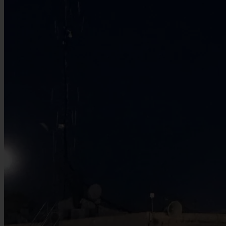
Entdecken Sie 9 kostenlose Aktivitäten in Jerusalem. Unser Guide
zeigt Ihnen, wo Sie die Klagemauer, die Knesset bei einer Führung
oder die Stadtparks erleben können - ganz ohne Eintritt.