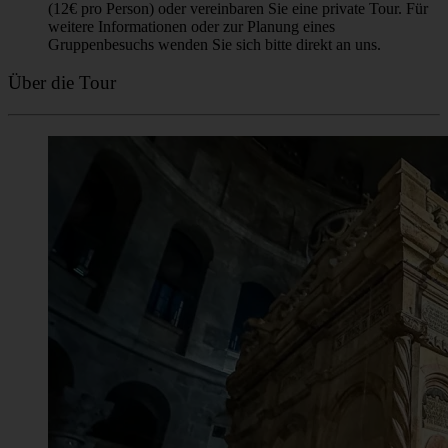
einzigen Gründe für eine Absage sind extreme
Wetterbedingungen (z. B. schwere Stürme), eine plötzliche
Erkrankung des Reiseleiters oder wenn weniger als 6
Teilnehmer angemeldet sind. In solchen Fällen
benachrichtigen wir Sie immer über die Kontaktdaten, die Sie
bei der Buchung der Tour angegeben haben.
Buchungsregeln
Eine Buchung ist obligatorisch. Unsere „Pay What You
Wish”-Touren sind für Einzelreisende und kleine Gruppen
gedacht. Große Gruppen (6 oder mehr Personen) können an
diesen Touren nicht teilnehmen, da sie das Erlebnis für andere
Teilnehmer und den Reiseleiter erheblich beeinträchtigen. Für
Schulausflüge, organisierte Touren oder Gruppen von
Freunden buchen Sie bitte unsere kostenpflichtige Option
(12€ pro Person) oder vereinbaren Sie eine private Tour. Für
weitere Informationen oder zur Planung eines
Gruppenbesuchs wenden Sie sich bitte direkt an uns.
Über die Tour