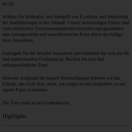
und Treffpunkt aller christlichen Konfessionen. Tauchen Sie ein in
die reiche Geschichte und die Traditionen der katholischen und
orthodoxen Kirchen, die in den verschiedenen Vierteln der Altstadt
und jenseits der alten Stadtmauern verstreut sind.
Begeben Sie sich auf eine Pilgerreise entlang der Via Dolorosa, dem
Leidensweg Jesu, die durch das muslimische Viertel führt und ihren
Höhepunkt in der heiligen Grabeskirche findet. Erleben Sie die tiefe
Bedeutung einiger der 14 Stationen entlang des Weges.
Besteigen Sie den Berg Zion und besuchen Sie den heiligen
Abendmahlssaal, in dem das letzte Abendmahl stattfand. Erleben Sie
die ehrfurchtgebietenden Kirchen, die ihn umgeben und einen
Einblick in die Tiefe der religiösen Hingabe geben. Bestaunen Sie
die architektonische Pracht der armenisch-orthodoxen Kathedrale
des Heiligen Jakobus und tauchen Sie ein in die faszinierende
Geschichte der protestantischen Präsenz in Jerusalem, die sich hier
Wählen Sie Walkative, den Inbegriff von Exzellenz und Inklusivität
bei Stadtführungen in der Altstadt. Unsere fachkundigen Führer sind
vom israelischen Tourismusministerium lizenziert und garantieren