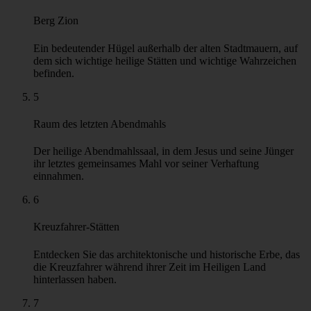
Auf der Karte anzeigen
2
Kirche des Heiligen Grabes
Der verehrte Ort der Kreuzigung, Beerdigung und
Auferstehung Jesu, die wichtigste Kirche des Christentums.
3
Via Dolorosa
Der "Leidensweg", der Weg, den Jesus auf seinem Weg zur
Kreuzigung ging und der durch wichtige Stationen
gekennzeichnet ist.
4
Berg Zion
Ein bedeutender Hügel außerhalb der alten Stadtmauern, auf
dem sich wichtige heilige Stätten und wichtige Wahrzeichen
befinden.