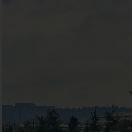
FAQ
Karte
Schild „Ich liebe Jerusalem“, Tzahal-Platz, Ende der Jaffa-Straße
Nächster öffentlicher Verkehr: העירייה Straßenbahnhaltestelle; שער
שכם Straßenbahnhaltestelle
Leaflet
|
©
OpenStreetMap
contributors
+
Neueste Artikel ansehen
−
Neueste zuerst