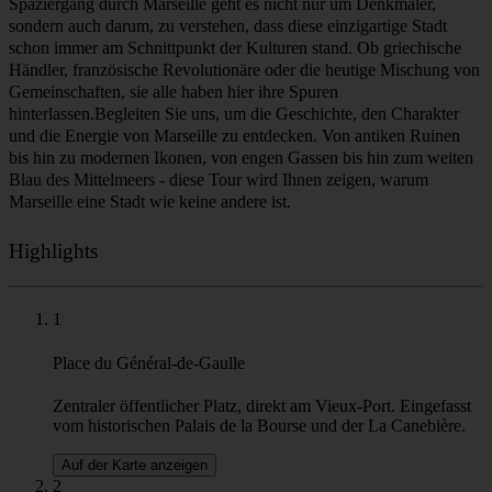
jahrhundertealte Geschichten zu erzählen hat.
>
Weiter geht es nach Le Panier, dem ältesten Viertel von Marseille,
mit seinen engen Gassen, bunten Fassaden und Straßenkunst. Einst
Heimat von Seeleuten und Einwanderern, ist es heute das
malerischste Viertel der Stadt. In der Nähe erhebt sich die
beeindruckende Cathédrale La Major, ein Wahrzeichen aus dem 19.
Jahrhundert, das mit seinen byzantinisch inspirierten Kuppeln das
Hafenviertel dominiert. Nur einen kurzen Spaziergang entfernt
stehen das MUCEM - Museum der europäischen und mediterranen
Zivilisationen - und die kühne Villa Méditerranée im Mittelpunkt der
modernen Welt. Schließlich geht es zum Fort Saint-Jean, wo die
alten Festungsanlagen die Hafeneinfahrt bewachen und einen
unvergesslichen Blick auf das Meer und die Stadt bieten.Bei diesem
Spaziergang durch Marseille geht es nicht nur um Denkmäler,
sondern auch darum, zu verstehen, dass diese einzigartige Stadt
schon immer am Schnittpunkt der Kulturen stand. Ob griechische
Händler, französische Revolutionäre oder die heutige Mischung von
Gemeinschaften, sie alle haben hier ihre Spuren
hinterlassen.Begleiten Sie uns, um die Geschichte, den Charakter