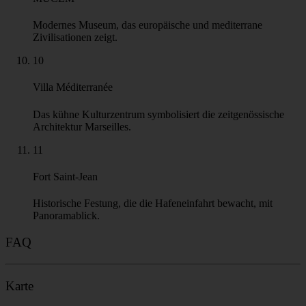
7
Panier
Ältestes Viertel mit engen Gassen, bunten Fassaden und
Straßenkunst.
8
Kathedrale La Major
Kathedrale aus dem 19. Jahrhundert mit byzantinisch
inspirierten Kuppeln an der Uferpromenade.
9
MUCEM
Modernes Museum, das europäische und mediterrane
Zivilisationen zeigt.
10