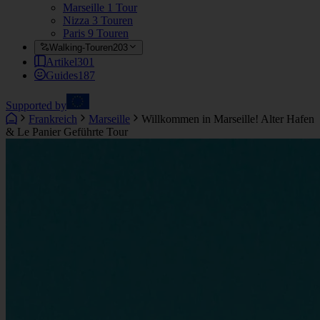
Marseille
1 Tour
Nizza
3 Touren
Paris
9 Touren
Walking-Touren
203
Artikel
301
Guides
187
Supported by
Frankreich
Marseille
Willkommen in Marseille! Alter Hafen
& Le Panier Geführte Tour