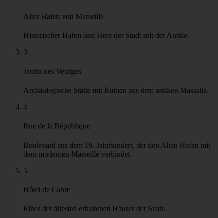
und die Energie von Marseille zu entdecken. Von antiken Ruinen
bis hin zu modernen Ikonen, von engen Gassen bis hin zum weiten
Blau des Mittelmeers - diese Tour wird Ihnen zeigen, warum
Marseille eine Stadt wie keine andere ist.
Highlights
1
Place du Général-de-Gaulle
Zentraler öffentlicher Platz, direkt am Vieux-Port. Eingefasst
vom historischen Palais de la Bourse und der La Canebière.
Auf der Karte anzeigen
2
Alter Hafen von Marseille
Historischer Hafen und Herz der Stadt seit der Antike.
3