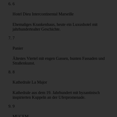
Jardin des Vestiges
Archäologische Stätte mit Ruinen aus dem antiken Massalia.
4
Rue de la République
Boulevard aus dem 19. Jahrhundert, der den Alten Hafen mit
dem modernen Marseille verbindet.
5
Hôtel de Cabre
Eines der ältesten erhaltenen Häuser der Stadt.
6
Hotel Dieu Intercontinental Marseille
Ehemaliges Krankenhaus, heute ein Luxushotel mit
jahrhundertealter Geschichte.