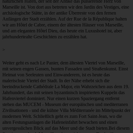
Tradition und moderne Architektur Seite an Seite stehen. Entdecken
Sie mit uns diese faszinierende Mischung!Die Geschichte von
Marseille beginnt vor über 2.600 Jahren, als griechische Siedler aus
Phokäa kamen und Massalia gründeten. Seitdem wurde die Stadt
von Menschen geprägt, die kamen und gingen: Römer,
mittelalterliche Kaufleute, Kreuzfahrer und in jüngerer Zeit
Neuankömmlinge aus dem gesamten Mittelmeerraum. Sie wurde ein
wichtiger Hafen für das französische Kaiserreich, ein Tor zu Afrika
und später ein Symbol des Widerstands während des Zweiten
Weltkriegs. Diese lange Geschichte hat Schichten von Architektur
und Geschichten hinterlassen, die Sie noch immer sehen und fühlen
können, wenn Sie durch die Straßen der Stadt gehen.
Unser Spaziergang beginnt im Herzen der Stadt am Place du
Général-de-Gaulle, direkt am berühmten Alten Hafen - dem
natürlichen Hafen, der seit der Antike das pulsierende Herz von
Marseille ist. Von dort aus betreten wir den Jardin des Vestiges, eine
archäologische Stätte, in der antike Überreste von den fernen
Anfängen der Stadt erzählen. Auf der Rue de la République halten
wir am Hôtel de Cabre, einem der ältesten Häuser von Marseille,
und am eleganten Hôtel Dieu, das heute ein Luxushotel ist, aber