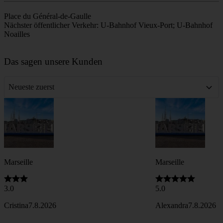
Villa Méditerranée
Das kühne Kulturzentrum symbolisiert die zeitgenössische
Architektur Marseilles.
11
Fort Saint-Jean
Historische Festung, die die Hafeneinfahrt bewacht, mit
Panoramablick.
FAQ
Karte
Place du Général-de-Gaulle
Nächster öffentlicher Verkehr: U-Bahnhof Vieux-Port; U-Bahnhof
Noailles
Leaflet
|
©
OpenStreetMap
contributors