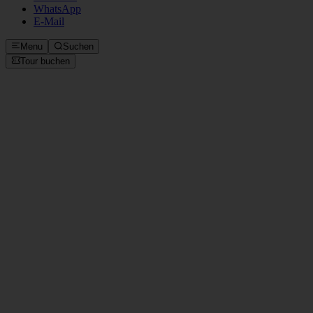
Rechtliches
Nutzungsbedingungen
Sitemap
© 2025 Walkative. Alle Rechte vorbehalten.
Instagram
Facebook
WhatsApp
E‑Mail
Menu
Suchen
Tour buchen