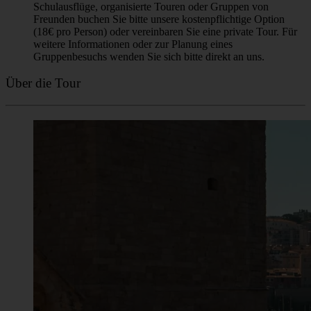
❗Unsere Touren finden bei jedem Wetter statt. Hohe oder
niedrige Temperaturen, Regen oder Schnee sind für uns kein
Grund, eine Tour abzusagen. Wir sind immer für Sie da! Die
einzigen Gründe für eine Absage sind extreme
Wetterbedingungen (z. B. schwere Stürme), eine plötzliche
Erkrankung des Reiseleiters oder wenn weniger als 6
Teilnehmer angemeldet sind. In solchen Fällen
benachrichtigen wir Sie immer über die Kontaktdaten, die Sie
bei der Buchung der Tour angegeben haben.
Buchungsregeln
Eine Buchung ist obligatorisch. Unsere „Pay What You
Wish”-Touren sind für Einzelreisende und kleine Gruppen
gedacht. Große Gruppen (8 oder mehr Personen) können an
diesen Touren nicht teilnehmen, da sie das Erlebnis für andere
Teilnehmer und den Reiseleiter erheblich beeinträchtigen. Für
Schulausflüge, organisierte Touren oder Gruppen von
Freunden buchen Sie bitte unsere kostenpflichtige Option
(18€ pro Person) oder vereinbaren Sie eine private Tour. Für
weitere Informationen oder zur Planung eines
Gruppenbesuchs wenden Sie sich bitte direkt an uns.