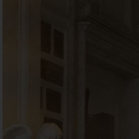
Newsletter • 5 Min. Lesezeit
Rom im August 2026: Events, Ferragosto und Sommertipps
Der August bringt sonnendurchflutete Tage und hochsommerliche
Hitze nach Rom. Wenn sich die Stadt auf das traditionelle
Ferragosto-Fest vorbereitet, zieht es viele Einheimische ans Meer
und das städtische Leben wird merklich ruhiger. Für Reisende ist
dies eine gute Gelegenheit, kühle Abende entlang der belebten
Tiberufer zu verbringen oder Freiluftkonzerte in historischen
Innenhöfen zu besuchen.