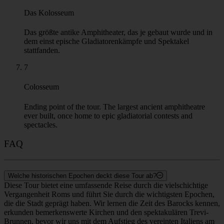
Ein ikonischer Brunnen, in dem Sie an dem berühmten Ritual
teilnehmen können, eine Münze in das Wasser zu werfen.
4
Altar des Vaterlandes
Ein prächtiges Marmordenkmal auf der Piazza Venezia, ein
Zeugnis der Einigung Italiens.
5
Das Forum Romanum
Das Herz des antiken Roms, mit Überresten von Tempeln und
wichtigen Regierungsgebäuden.
6
Das Kolosseum
Das größte antike Amphitheater, das je gebaut wurde und in
dem einst epische Gladiatorenkämpfe und Spektakel