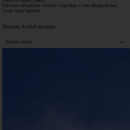
geplante Pause für Kaffee, einen Snack oder die Toilette. Wir halten
ein gleichmäßiges Tempo bei und halten an jedem wichtigen Ort
lange genug an, damit Ihr Guide Geschichten erzählen und Sie
Fotos machen können.
Gibt es andere Touren, um mehr über bestimmte Epochen zu erfahren?
Ja, absolut. Diese „Willkommen in Rom“-Tour bietet eine
fantastische Einführung in die Geschichte der Stadt, aber wenn Sie
bestimmte Themen vertiefen oder weniger bekannte Viertel
entdecken möchten, empfehlen wir Ihnen wärmstens, auch an
unseren anderen Touren teilzunehmen. Jede Tour ist so konzipiert,
dass sie die anderen ergänzt und Ihnen ermöglicht, ein tieferes und
differenzierteres Verständnis für die reiche und komplexe
Vergangenheit Roms zu entwickeln – und wie diese das heutige
Leben in der italienischen Hauptstadt weiterhin prägt.
Karte
Piazza di Santa Chiara
Nächster öffentlicher Verkehr: Argentina, Corso Minghetti und
Corso Santi Apostoli
Leaflet
|
©
OpenStreetMap
contributors
+
Neueste Artikel ansehen