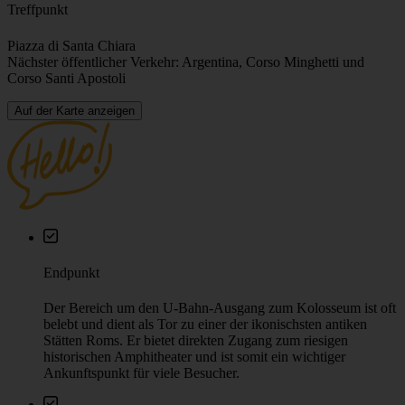
2h 45m
Sprache
Englisch (Verfügbarkeit im Kalender prüfen)
Preis
Unsere „Pay What You Wish”-Touren haben keinen festen
Preis – Sie entscheiden, wie viel Ihnen das Erlebnis wert war.
Am Ende der Tour leisten Sie bitte einen fairen Beitrag, der
Ihre Zufriedenheit und Wertschätzung für die Arbeit Ihres
Reiseleiters widerspiegelt. Die meisten Gäste geben zwischen
10 € und 50 € pro Person.
Treffpunkt
Piazza di Santa Chiara
Nächster öffentlicher Verkehr: Argentina, Corso Minghetti und
Corso Santi Apostoli