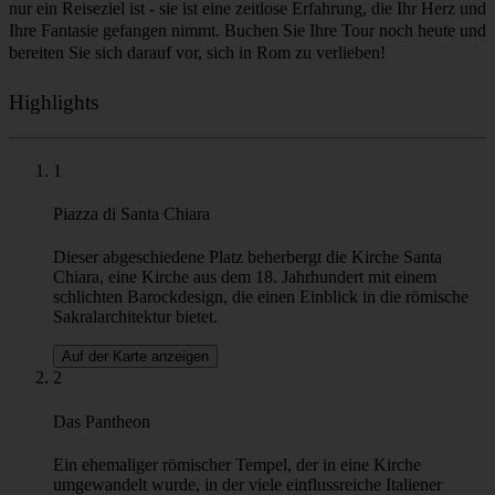
Metropole, die wir heute sehen, und verbindet nahtlos ihre reiche
Vergangenheit mit der Lebendigkeit der Gegenwart.
Während unserer Tour "Willkommen in Rom" haben Sie die
Möglichkeit, den Geist und das Wesen Roms zu entdecken, durch
die historischen Straßen zu schlendern und die einzigartige
Atmosphäre der Stadt zu genießen. Neben all den historischen,
architektonischen und kulturellen Aspekten der Stadt gibt es noch
etwas, das wir Ihnen unbedingt zeigen müssen. Das Essen! Seien
Sie versichert, dass unsere Reiseführer Ihnen ihre Geheimtipps für
Carbonara, Amatriciana oder das Lieblingsgericht der
Einheimischen - Cacio e Pepe - verraten werden! Und natürlich, wo
man danach den besten italienischen Kaffee und das beste Gelato
bekommt!
Schließen Sie sich unserer Tour an, um die bezaubernde Schönheit
Roms zu erleben und zu entdecken, warum diese Stadt viel mehr als
nur ein Reiseziel ist - sie ist eine zeitlose Erfahrung, die Ihr Herz und
Ihre Fantasie gefangen nimmt. Buchen Sie Ihre Tour noch heute und
bereiten Sie sich darauf vor, sich in Rom zu verlieben!
Highlights