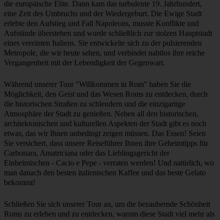
Zivilisationen. Nach internen Kämpfen und Invasionen von außen
fiel Rom 476 n. Chr. und markierte damit das Ende der antiken Welt
und den Beginn des Mittelalters. Dennoch blieb die Stadt das
Zentrum einer neuen dominierenden Religion, des Christentums, das
den Verlauf der europäischen und der Weltgeschichte prägte. Die
Päpste gaben Werke in Auftrag, die schließlich zur Renaissance
führten - einer Wiedergeburt von Kunst und Bildung. Künstler wie
Michelangelo und Raffael machten Rom zu einem Schmuckstück
und schufen Meisterwerke wie die Sixtinische Kapelle und den
Petersdom. Dieser Prozess setzte sich in der Barockzeit mit genialen
Künstlern wie Bernini und Borromini fort, die überall in der Stadt
wirbelnde Skulpturen und dramatische Springbrunnen schufen. Das
18. Jahrhundert, das Zeitalter der Aufklärung, brachte eine neue
Welle des Rationalismus und der Faszination für den Klassizismus
mit sich und zog Intellektuelle und Künstler aus ganz Europa an, die
auf der Suche nach Inspiration durch die antiken Straßen Roms
zogen. Das von Geschichte und Kunst durchdrungene Rom wurde
zu einer wichtigen Station der Grand Tour, einem Initiationsritus für
die europäische Elite. Dann kam das turbulente 19. Jahrhundert,
eine Zeit des Umbruchs und der Wiedergeburt. Die Ewige Stadt
erlebte den Aufstieg und Fall Napoleons, musste Konflikte und
Aufstände überstehen und wurde schließlich zur stolzen Hauptstadt
eines vereinten Italiens. Sie entwickelte sich zu der pulsierenden