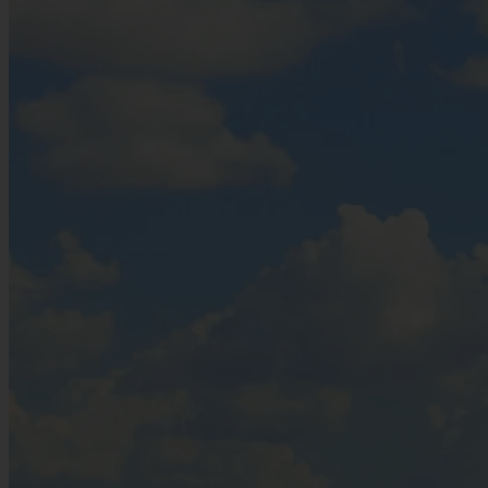
Innenräumen. Der Palazzo Doria Pamphilj beherbergt bis heute
goldverzierte Privatgalerien, während die Kapitolinischen Museen
kaiserliche Bronzeskulpturen bewahren – nur wenige Schritte von
ihrem ursprünglichen Aufstellungsort entfernt. Um sich in diesen
riesigen Sammlungen zurechtzufinden, ist es hilfreich, schon vor der
Ankunft in Rom zu wissen, welche Werke man besichtigen möchte.