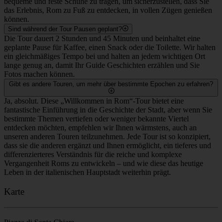
Gehen wir in das Kolosseum oder das Forum Romanum hinein?
Nein, diese Tour beinhaltet keinen Eintritt in das Kolosseum, das
Forum Romanum oder andere Denkmäler, für die ein Ticket
erforderlich ist. Wir erkunden diese ikonischen Wahrzeichen von
außen, was es uns ermöglicht, eine größere Strecke zurückzulegen
und ihre Geschichte und Bedeutung im Kontext der Stadt zu
besprechen. Die Tour endet praktischerweise direkt am Kolosseum,
sodass Sie Ihren eigenen Besuch im Inneren für danach leicht
planen können. Wir empfehlen Ihnen dringend, die Tickets für diese
Sehenswürdigkeiten weit im Voraus zu buchen, wenn Sie sie von
innen besichtigen möchten.
Wie körperlich anstrengend ist die Route?
Dies ist ein Stadtrundgang zu Fuß, der fast drei Stunden dauert und
eine beträchtliche Strecke durch das historische Zentrum Roms
zurücklegt. Das Tempo ist im Allgemeinen angenehm, aber die
Route führt über unebenes Kopfsteinpflaster, das für die Stadt
typisch ist. Wann immer möglich, versuchen wir, Stopps einzulegen,
bei denen Sitzgelegenheiten zur Verfügung stehen, damit Sie sich
unterwegs bequem ausruhen können. Wir empfehlen dringend,
bequeme und feste Schuhe zu tragen, um sicherzustellen, dass Sie
das Erlebnis, Rom zu Fuß zu entdecken, in vollen Zügen genießen
können.
Sind während der Tour Pausen geplant?
Die Tour dauert 2 Stunden und 45 Minuten und beinhaltet eine