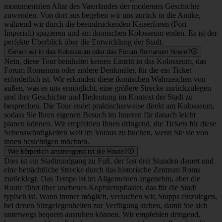
stattfanden.
7
Colosseum
Ending point of the tour. The largest ancient amphitheatre
ever built, once home to epic gladiatorial contests and
spectacles.
FAQ
Welche historischen Epochen deckt diese Tour ab?
Diese Tour bietet eine umfassende Reise durch die vielschichtige
Vergangenheit Roms und führt Sie durch die wichtigsten Epochen,
die die Stadt geprägt haben. Wir lernen die Zeit des Barocks kennen,
erkunden bemerkenswerte Kirchen und den spektakulären Trevi-
Brunnen, bevor wir uns mit dem Aufstieg des vereinten Italiens am
monumentalen Altar des Vaterlandes der modernen Geschichte
zuwenden. Von dort aus begeben wir uns zurück in die Antike,
während wir durch die beeindruckenden Kaiserforen (Fori
Imperiali) spazieren und am ikonischen Kolosseum enden. Es ist der
perfekte Überblick über die Entwicklung der Stadt.