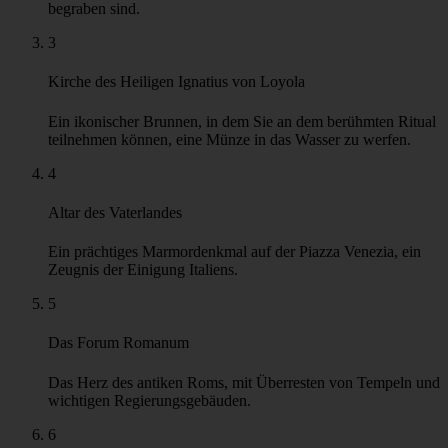
1
Piazza di Santa Chiara
Dieser abgeschiedene Platz beherbergt die Kirche Santa
Chiara, eine Kirche aus dem 18. Jahrhundert mit einem
schlichten Barockdesign, die einen Einblick in die römische
Sakralarchitektur bietet.
Auf der Karte anzeigen
2
Das Pantheon
Ein ehemaliger römischer Tempel, der in eine Kirche
umgewandelt wurde, in der viele einflussreiche Italiener
begraben sind.
3
Kirche des Heiligen Ignatius von Loyola