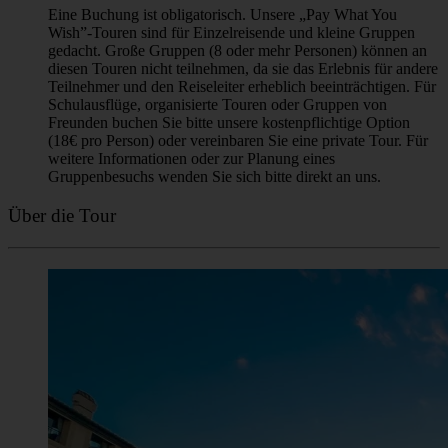
organisiert. Achten Sie auf den Guide mit einem gelber
Regenschirm.
♿️ Führung nicht geeignet für Personen mit eingeschränkter
Mobilität oder Kinderwagen
❗Unsere Touren finden bei jedem Wetter statt. Hohe oder
niedrige Temperaturen, Regen oder Schnee sind für uns kein
Grund, eine Tour abzusagen. Wir sind immer für Sie da! Die
einzigen Gründe für eine Absage sind extreme
Wetterbedingungen (z. B. schwere Stürme), eine plötzliche
Erkrankung des Reiseleiters oder wenn weniger als 6
Teilnehmer angemeldet sind. In solchen Fällen
benachrichtigen wir Sie immer über die Kontaktdaten, die Sie
bei der Buchung der Tour angegeben haben.
Buchungsregeln
Eine Buchung ist obligatorisch. Unsere „Pay What You
Wish”-Touren sind für Einzelreisende und kleine Gruppen
gedacht. Große Gruppen (8 oder mehr Personen) können an
diesen Touren nicht teilnehmen, da sie das Erlebnis für andere
Teilnehmer und den Reiseleiter erheblich beeinträchtigen. Für