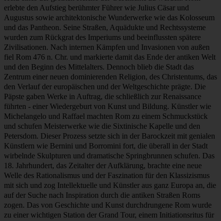
Wenn man eine Stadt nennen sollte, die im Laufe ihrer Geschichte
den größten Einfluss auf die Welt hatte, dann wäre es genau diese:
Rom. Die Wiege der westlichen Zivilisation, die sowohl die
Höhepunkte menschlicher Errungenschaften als auch die Tiefen des
Chaos und des Untergangs erlebt hat. Mit ihrem unvergleichlichen
historischen und künstlerischen Erbe ist sie eine der meistbesuchten,
berühmtesten und schönsten Städte der Welt. Kein Wunder, dass
man sagt, dass alle Wege hierher führen - wenn Sie einmal hier sind,
wird Rom Ihr Herz für immer erobern. Kommen Sie und machen
Sie sich bereit für eine endlose Entdeckung von Kunst, Geschichte,
Kultur, Eleganz und Leidenschaft - machen Sie sich bereit für Rom!
Die Geschichte Roms beginnt mit dem Mythos von Romulus und
Remus, Zwillingsbrüdern, die von einer Wölfin aufgezogen wurden,
und der Gründung der Stadt durch Romulus im Jahr 753 v. Chr.
Trotz dieser bescheidenen Anfänge war es ihre Bestimmung, das
Herz eines der größten Reiche der Geschichte zu werden. Rom
erlebte den Aufstieg berühmter Führer wie Julius Cäsar und
Augustus sowie architektonische Wunderwerke wie das Kolosseum
und das Pantheon. Seine Straßen, Aquädukte und Rechtssysteme
wurden zum Rückgrat des Imperiums und beeinflussten spätere