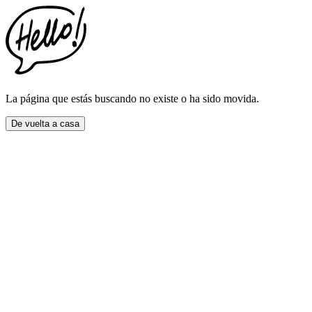
This
website
includes
an
accessibility
menu.
Press
CTRL
La página que estás buscando no existe o ha sido movida.
+
F9
De vuelta a casa
to
enable
screen
reader
adjustments.
Press
CTRL
+
F5
to
open
the
accessibility
menu.