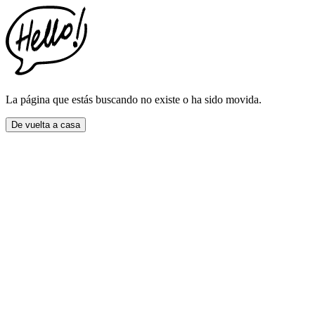
This
website
includes
an
accessibility
menu.
Press
CTRL
La página que estás buscando no existe o ha sido movida.
+
F9
De vuelta a casa
to
enable
screen
reader
adjustments.
Press
CTRL
+
F5
to
open
the
accessibility
menu.