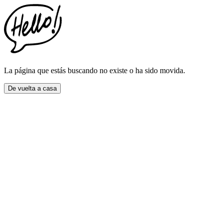
This
website
includes
an
accessibility
menu.
Press
CTRL
La página que estás buscando no existe o ha sido movida.
+
F9
De vuelta a casa
to
enable
screen
reader
adjustments.
Press
CTRL
+
F5
to
open
the
accessibility
menu.