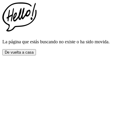
This
website
includes
an
accessibility
menu.
Press
CTRL
La página que estás buscando no existe o ha sido movida.
+
F9
De vuelta a casa
to
enable
screen
reader
adjustments.
Press
CTRL
+
F5
to
open
the
accessibility
menu.