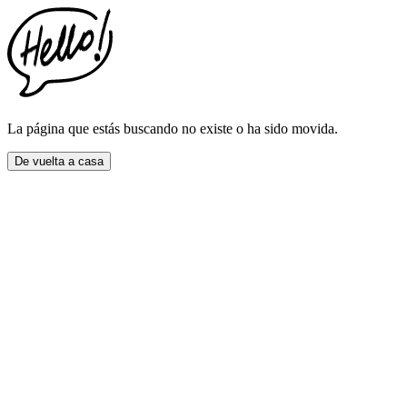
This
website
includes
an
accessibility
menu.
Press
CTRL
La página que estás buscando no existe o ha sido movida.
+
F9
De vuelta a casa
to
enable
screen
reader
adjustments.
Press
CTRL
+
F5
to
open
the
accessibility
menu.