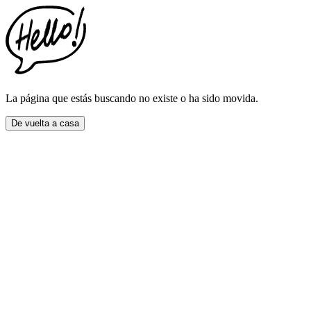
This
website
includes
an
accessibility
menu.
Press
CTRL
La página que estás buscando no existe o ha sido movida.
+
F9
De vuelta a casa
to
enable
screen
reader
adjustments.
Press
CTRL
+
F5
to
open
the
accessibility
menu.