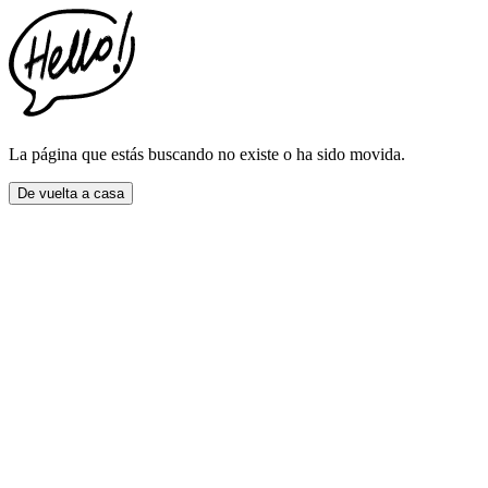
This
website
includes
an
accessibility
menu.
Press
CTRL
La página que estás buscando no existe o ha sido movida.
+
F9
De vuelta a casa
to
enable
screen
reader
adjustments.
Press
CTRL
+
F5
to
open
the
accessibility
menu.