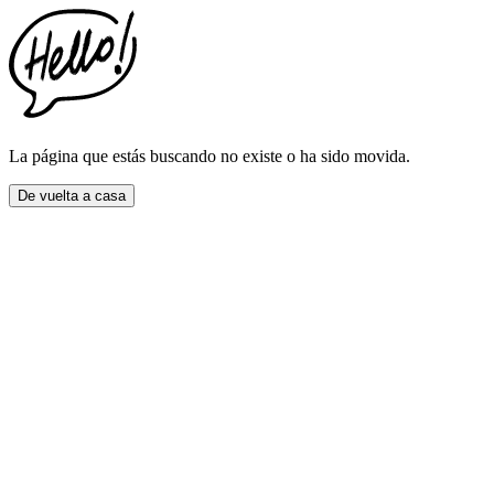
This
website
includes
an
accessibility
menu.
Press
CTRL
La página que estás buscando no existe o ha sido movida.
+
F9
De vuelta a casa
to
enable
screen
reader
adjustments.
Press
CTRL
+
F5
to
open
the
accessibility
menu.