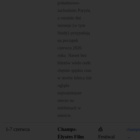
południowo-
zachodnim Paryżu,
a ostatnie dni
turnieju (w tym
finały) przypadają
na początek
czerwca 2026
roku. Nawet bez
biletów wiele osób
chętnie spędza czas
w strefie kibica lub
ogląda
najważniejsze
mecze na
telebimach w
mieście.
1-7 czerwca
Champs-
🎪
champse
Élysées Film
Festiwal
→