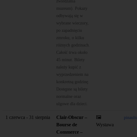
zwiedzania
muzeum). Pokazy
odbywają się w
wybrane wieczory,
po zapadnięciu
zmroku, o kilku
różnych godzinach.
Całość trwa około
45 minut. Bilety
należy kupić z
wyprzedzeniem na
konkretną godzinę.
Dostępne są bilety
normalne oraz
ulgowe dla dzieci.
1 czerwca - 31 sierpnia
Clair-Obscur –
🖼️
pinault
Bourse de
Wystawa
Commerce –