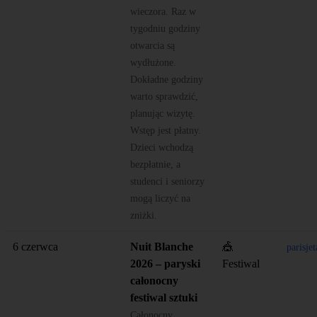
wieczora. Raz w
tygodniu godziny
otwarcia są
wydłużone.
Dokładne godziny
warto sprawdzić,
planując wizytę.
Wstęp jest płatny.
Dzieci wchodzą
bezpłatnie, a
studenci i seniorzy
mogą liczyć na
zniżki.
6 czerwca
Nuit Blanche
🎪
parisj
2026 – paryski
Festiwal
całonocny
festiwal sztuki
Całonocny