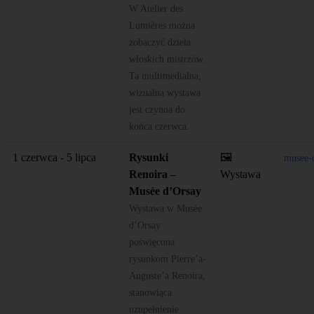
W Atelier des
Lumières można
zobaczyć dzieła
włoskich mistrzów.
Ta multimedialna,
wizualna wystawa
jest czynna do
końca czerwca.
1 czerwca - 5 lipca
Rysunki
🖼️
musee-
Renoira –
Wystawa
Musée d’Orsay
Wystawa w Musée
d’Orsay
poświęcona
rysunkom Pierre’a-
Auguste’a Renoira,
stanowiąca
uzupełnienie