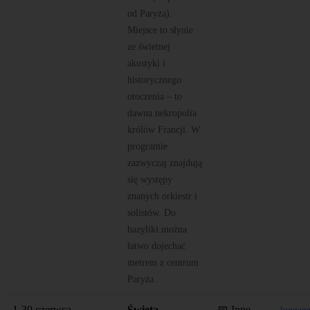
od Paryża).
Miejsce to słynie
ze świetnej
akustyki i
historycznego
otoczenia – to
dawna nekropolia
królów Francji. W
programie
zazwyczaj znajdują
się występy
znanych orkiestr i
solistów. Do
bazyliki można
łatwo dojechać
metrem z centrum
Paryża.
1-30 czerwca
Święta
📅 Inne
luggag