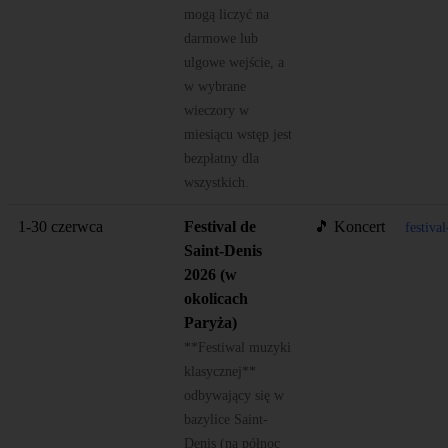
mogą liczyć na
darmowe lub
ulgowe wejście, a
w wybrane
wieczory w
miesiącu wstęp jest
bezpłatny dla
wszystkich.
1-30 czerwca
Festival de
🎵 Koncert
festiva
Saint-Denis
2026 (w
okolicach
Paryża)
**Festiwal muzyki
klasycznej**
odbywający się w
bazylice Saint-
Denis (na północ