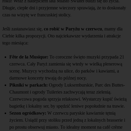
roku! Wraz z nadejściem lata Miasto Świateł budzi się do życia.
Długie, ciepłe dni i przyjemne wieczory sprawiają, że to doskonały
czas na wizytę we francuskiej stolicy.
Jeśli zastanawiasz się,
co robić w Paryżu w czerwcu
, mamy dla
Ciebie kilka propozycji. Oto najciekawsze wydarzenia i atrakcje
tego miesiąca:
Fête de la Musique:
To coroczne święto muzyki przypada 21
czerwca. Cały Paryż zamienia się wtedy w wielką plenerową
scenę. Muzycy wychodzą na ulice, do parków i kawiarni, a
darmowe koncerty trwają do późnej nocy.
Pikniki w parkach:
Ogrody Luksemburskie, Parc des Buttes-
Chaumont i ogrody Tuileries zachwycają teraz zielenią.
Czerwcowa pogoda sprzyja relaksowi. Wystarczy kupić świeżą
bagietkę i lokalny ser, by spędzić leniwe popołudnie na trawie.
Sezon ogródkowy:
W czerwcu paryskie kawiarnie tętnią
życiem. Usiądź przy stoliku przed jedną z lokalnych brasserie i
po prostu obserwuj miasto. To idealny moment na café crème