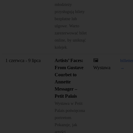
młodzieży
przysługują bilety
bezpłatne lub
ulgowe. Warto
zarezerwować bilet
online, by uniknąć
kolejek.
1 czerwca - 9 lipca
Artists’ Faces:
🖼️
billette
From Gustave
Wystawa
→
Courbet to
Annette
Messager –
Petit Palais
Wystawa w Petit
Palais poświęcona
portretom.
Pokazuje, jak
artyści