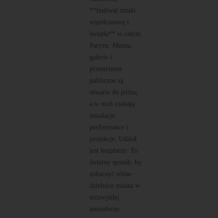
**festiwal sztuki
współczesnej i
światła** w całym
Paryżu. Muzea,
galerie i
przestrzenie
publiczne są
otwarte do późna,
a w nich czekają
instalacje,
performance i
projekcje. Udział
jest bezpłatny. To
świetny sposób, by
zobaczyć różne
dzielnice miasta w
niezwykłej
atmosferze.