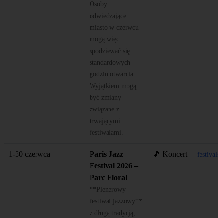
Osoby
odwiedzające
miasto w czerwcu
mogą więc
spodziewać się
standardowych
godzin otwarcia.
Wyjątkiem mogą
być zmiany
związane z
trwającymi
festiwalami.
1-30 czerwca
Paris Jazz
🎵 Koncert
festiva
Festival 2026 –
Parc Floral
**Plenerowy
festiwal jazzowy**
z długą tradycją,