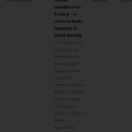
narodowe we
Francji – w
czerwcu brak,
następny to
Dzień Bastylii
**W czerwcu we
Francji nie ma
żadnego święta
państwowego**.
Następne święto
istotne dla
turystów to Dzień
Bastylii (14 lipca),
kiedy w Paryżu
odbywają się
parady wojskowe i
pokazy
fajerwerków.