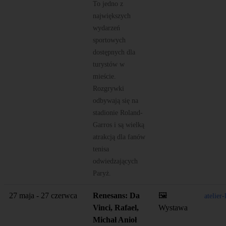
To jedno z
największych
wydarzeń
sportowych
dostępnych dla
turystów w
mieście.
Rozgrywki
odbywają się na
stadionie Roland-
Garros i są wielką
atrakcją dla fanów
tenisa
odwiedzających
Paryż.
27 maja - 27 czerwca
Renesans: Da
🖼️
atelier
Vinci, Rafael,
Wystawa
Michał Anioł