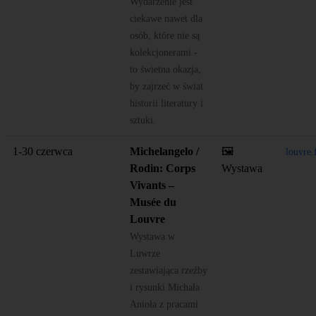
Wydarzenie jest
ciekawe nawet dla
osób, które nie są
kolekcjonerami -
to świetna okazja,
by zajrzeć w świat
historii literatury i
sztuki.
1-30 czerwca
Michelangelo /
🖼️
louvre
Rodin: Corps
Wystawa
Vivants –
Musée du
Louvre
Wystawa w
Luwrze
zestawiająca rzeźby
i rysunki Michała
Anioła z pracami