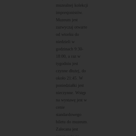
muzealnej kolekcji
impresjonistów.
Muzeum jest
zazwyczaj otwarte
od wtorku do
niedzieli w
godzinach 9:30-
18:00, a raz w
tygodniu jest
czynne dłużej, do
około 21:45. W
poniedziałki jest
nieczynne. Wstęp
na wystawę jest w
cenie
standardowego
biletu do muzeum.
Zalecana jest