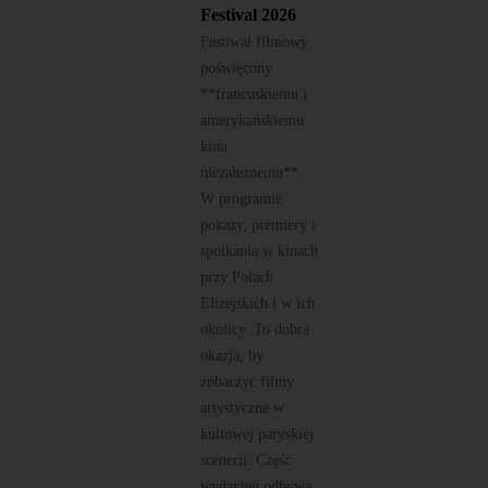
Festival 2026
Festiwal filmowy
poświęcony
**francuskiemu i
amerykańskiemu
kinu
niezależnemu**.
W programie
pokazy, premiery i
spotkania w kinach
przy Polach
Elizejskich i w ich
okolicy. To dobra
okazja, by
zobaczyć filmy
artystyczne w
kultowej paryskiej
scenerii. Część
wydarzeń odbywa