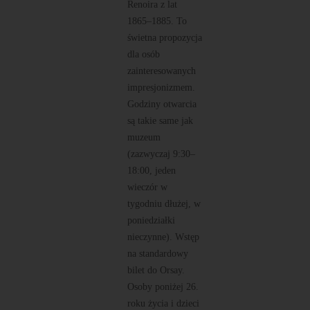
Renoira z lat
1865–1885. To
świetna propozycja
dla osób
zainteresowanych
impresjonizmem.
Godziny otwarcia
są takie same jak
muzeum
(zazwyczaj 9:30–
18:00, jeden
wieczór w
tygodniu dłużej, w
poniedziałki
nieczynne). Wstęp
na standardowy
bilet do Orsay.
Osoby poniżej 26.
roku życia i dzieci