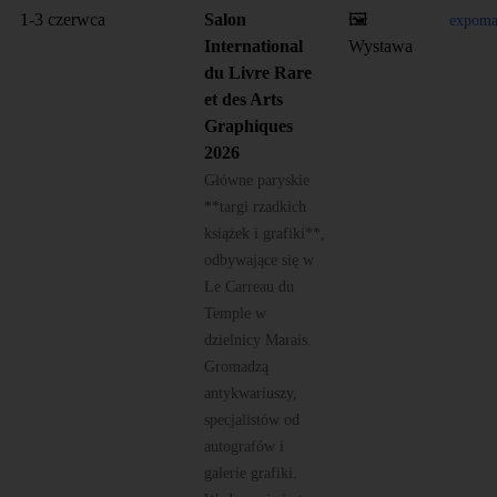
1-3 czerwca
Salon
🖼️
expoma
International
Wystawa
du Livre Rare
et des Arts
Graphiques
2026
Główne paryskie
**targi rzadkich
książek i grafiki**,
odbywające się w
Le Carreau du
Temple w
dzielnicy Marais.
Gromadzą
antykwariuszy,
specjalistów od
autografów i
galerie grafiki.