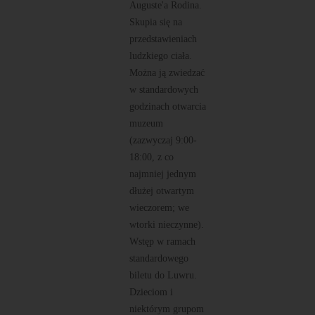
Auguste'a Rodina.
Skupia się na
przedstawieniach
ludzkiego ciała.
Można ją zwiedzać
w standardowych
godzinach otwarcia
muzeum
(zazwyczaj 9:00-
18:00, z co
najmniej jednym
dłużej otwartym
wieczorem; we
wtorki nieczynne).
Wstęp w ramach
standardowego
biletu do Luwru.
Dzieciom i
niektórym grupom