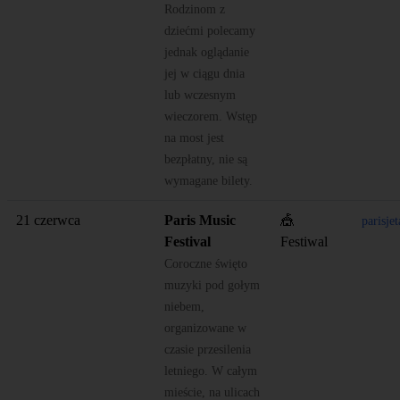
Rodzinom z
dziećmi polecamy
jednak oglądanie
jej w ciągu dnia
lub wczesnym
wieczorem. Wstęp
na most jest
bezpłatny, nie są
wymagane bilety.
21 czerwca
Paris Music
🎪
parisj
Festival
Festiwal
Coroczne święto
muzyki pod gołym
niebem,
organizowane w
czasie przesilenia
letniego. W całym
mieście, na ulicach