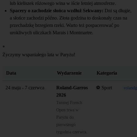
lub kieliszek różowego wina w iście letniej atmosferze.
Spacery o zachodzie słońca wzdłuż Sekwany:
Dni są długie,
a słońce zachodzi późno. Złota godzina to doskonały czas na
przechadzkę brzegiem rzeki. Warto też pospacerować po
urokliwych uliczkach Marais i Montmartre.
*
Życzymy wspaniałego lata w Paryżu!
Data
Wydarzenie
Kategoria
24 maja - 7 czerwca
Roland-Garros
⚽ Sport
roland
2026
Turniej French
Open trwa w
Paryżu do
pierwszego
tygodnia czerwca.