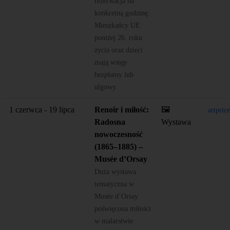
rezerwacja na
konkretną godzinę.
Mieszkańcy UE
poniżej 26. roku
życia oraz dzieci
mają wstęp
bezpłatny lub
ulgowy.
1 czerwca - 19 lipca
Renoir i miłość:
🖼️
artpri
Radosna
Wystawa
nowoczesność
(1865–1885) –
Musée d’Orsay
Duża wystawa
tematyczna w
Musée d’Orsay
poświęcona miłości
w malarstwie