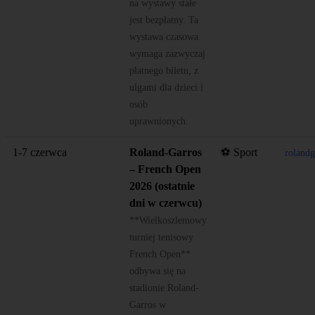
na wystawy stałe
jest bezpłatny. Ta
wystawa czasowa
wymaga zazwyczaj
płatnego biletu, z
ulgami dla dzieci i
osób
uprawnionych.
1-7 czerwca
Roland-Garros
⚽ Sport
roland
– French Open
2026 (ostatnie
dni w czerwcu)
**Wielkoszlemowy
turniej tenisowy
French Open**
odbywa się na
stadionie Roland-
Garros w