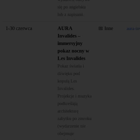
się po angielsku
lub z napisami.
1-30 czerwca
AURA
📅 Inne
aura-i
Invalides –
immersyjny
pokaz nocny w
Les Invalides
Pokaz światła i
dźwięku pod
kopułą Les
Invalides.
Projekcje i muzyka
podkreślają
architekturę
zabytku po zmroku
(wydarzenie nie
obejmuje