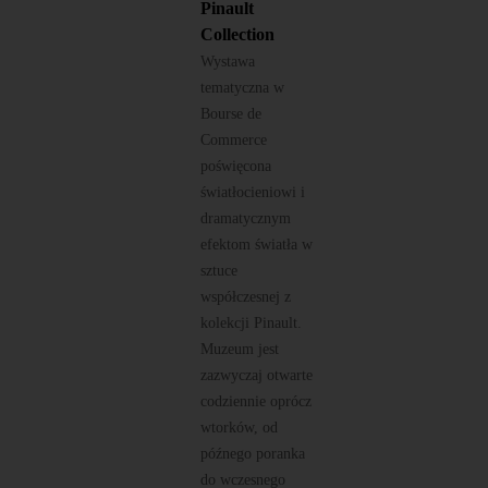
Pinault
Collection
Wystawa
tematyczna w
Bourse de
Commerce
poświęcona
światłocieniowi i
dramatycznym
efektom światła w
sztuce
współczesnej z
kolekcji Pinault.
Muzeum jest
zazwyczaj otwarte
codziennie oprócz
wtorków, od
późnego poranka
do wczesnego