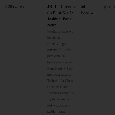
6-28 czerwca
JR: La Caverne
🖼️
jr-art.
du Pont-Neuf /
Wystawa
Jaskinia Pont
Neuf
Wielkoformatowa
instalacja
francuskiego
artysty JR, która
przekształca
historyczny most
Pont Neuf w 120-
metrową rzeźbę.
To hołd dla Christo
i Jeanne-Claude.
Instalacja znajduje
się na zewnątrz i
jest widoczna o
każdej porze.