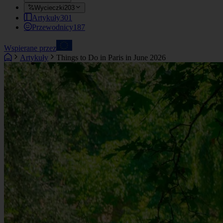
Wycieczki
203
Artykuły
301
Przewodnicy
187
Wspierane przez
Artykuły
Things to Do in Paris in June 2026