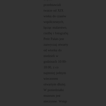
przedstawiali
twarze od XIX
wieku do czasów
współczesnych,
łącząc malarstwo,
rzeźbę i fotografię.
Petit Palais jest
zazwyczaj otwarty
od wtorku do
niedzieli w
godzinach 10:00-
18:00, z co
najmniej jednym
wieczorem
otwartym dłużej.
W poniedziałki
muzeum jest
nieczynne. Wstęp