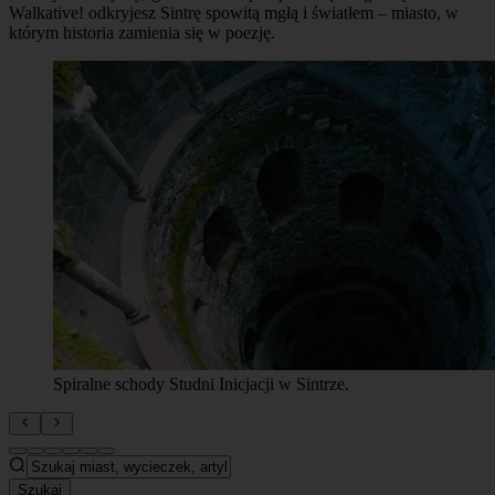
Walkative! odkryjesz Sintrę spowitą mgłą i światłem – miasto, w
którym historia zamienia się w poezję.
Spiralne schody Studni Inicjacji w Sintrze.
Szukaj