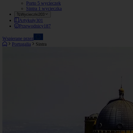
Porto
5 wycieczek
Sintra
1 wycieczka
Wycieczki
203
Artykuły
301
Przewodnicy
187
Wspierane przez
Portugalia
Sintra