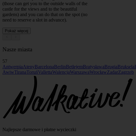
(those can get you to the outside walls of the
castle for the views and to the beautiful
gardens) and you can do that on the spot (no
need to reserve a slot in advance).
Pokaż więcej
Nasze miasta
57
Antwerpia
Ateny
Barcelona
Berlin
Betlejem
Bratysława
Brugia
Bruksela
Awiw
Tirana
Toruń
Valletta
Walencja
Warszawa
Wrocław
Zadar
Zagrzeb
Najlepsze darmowe i płatne wycieczki