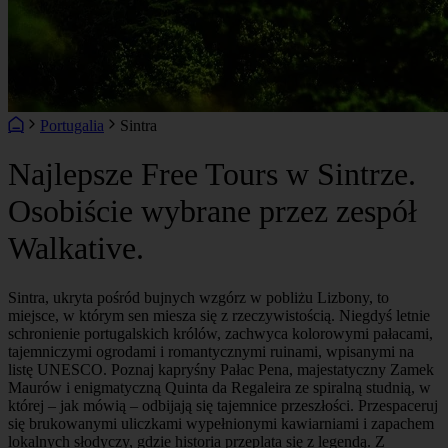
Portugalia
Sintra
Najlepsze Free Tours w Sintrze.
Osobiście wybrane przez zespół
Walkative.
Sintra, ukryta pośród bujnych wzgórz w pobliżu Lizbony, to
miejsce, w którym sen miesza się z rzeczywistością. Niegdyś letnie
schronienie portugalskich królów, zachwyca kolorowymi pałacami,
tajemniczymi ogrodami i romantycznymi ruinami, wpisanymi na
listę UNESCO. Poznaj kapryśny Pałac Pena, majestatyczny Zamek
Maurów i enigmatyczną Quinta da Regaleira ze spiralną studnią, w
której – jak mówią – odbijają się tajemnice przeszłości. Przespaceruj
się brukowanymi uliczkami wypełnionymi kawiarniami i zapachem
lokalnych słodyczy, gdzie historia przeplata się z legendą. Z