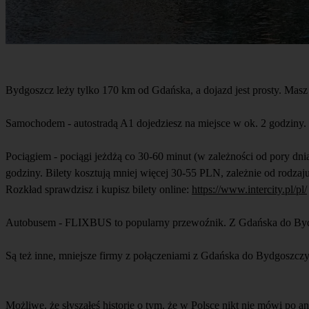
Bydgoszcz leży tylko 170 km od Gdańska, a dojazd jest prosty. Masz
Samochodem - autostradą A1 dojedziesz na miejsce w ok. 2 godziny.
Pociągiem - pociągi jeżdżą co 30-60 minut (w zależności od pory d
godziny. Bilety kosztują mniej więcej 30-55 PLN, zależnie od rodzaj
Rozkład sprawdzisz i kupisz bilety online:
https://www.intercity.
pl/pl/
Autobusem - FLIXBUS to popularny przewoźnik. Z Gdańska do Bydgoszc
Są też inne, mniejsze firmy z połączeniami z Gdańska do Bydgoszcz
Możliwe, że słyszałeś historie o tym, że w Polsce nikt nie mówi po a