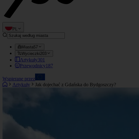
PL
Miasta
57
Wycieczki
203
Artykuły
301
Przewodnicy
187
Wspierane przez
Artykuły
Jak dojechać z Gdańska do Bydgoszczy?