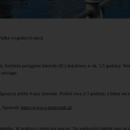
 kilka wygodnych opcji.
nia). Szybkim pociągiem Intercity (IC) dojedziesz w ok. 1,5 godziny
u pociągu.
zy jeździ 4 razy dziennie. Podróż trwa 2-3 godziny, a bilety zaczyn
y. Sprawdź:
https://www.e-podroznik.pl/
ngielsku. W praktyce często jest inaczej. Na większości lotnisk oraz 