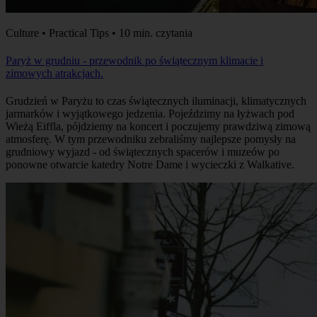
Culture • Practical Tips • 10 min. czytania
Paryż w grudniu - przewodnik po świątecznym klimacie i
zimowych atrakcjach.
Grudzień w Paryżu to czas świątecznych iluminacji, klimatycznych
jarmarków i wyjątkowego jedzenia. Pojeździmy na łyżwach pod
Wieżą Eiffla, pójdziemy na koncert i poczujemy prawdziwą zimową
atmosferę. W tym przewodniku zebraliśmy najlepsze pomysły na
grudniowy wyjazd - od świątecznych spacerów i muzeów po
ponowne otwarcie katedry Notre Dame i wycieczki z Walkative.