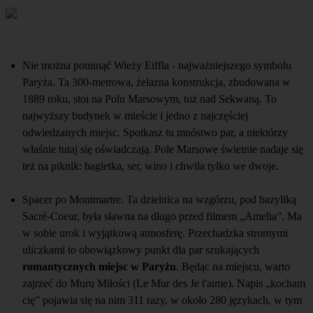
Nie można pominąć Wieży Eiffla - najważniejszego symbolu
Paryża. Ta 300-metrowa, żelazna konstrukcja, zbudowana w
1889 roku, stoi na Polu Marsowym, tuż nad Sekwaną. To
najwyższy budynek w mieście i jedno z najczęściej
odwiedzanych miejsc. Spotkasz tu mnóstwo par, a niektórzy
właśnie tutaj się oświadczają. Pole Marsowe świetnie nadaje się
też na piknik: bagietka, ser, wino i chwila tylko we dwoje.
Spacer po Montmartre. Ta dzielnica na wzgórzu, pod bazyliką
Sacré-Coeur, była sławna na długo przed filmem „Amelia”. Ma
w sobie urok i wyjątkową atmosferę. Przechadzka stromymi
uliczkami to obowiązkowy punkt dla par szukających
romantycznych miejsc w Paryżu
. Będąc na miejscu, warto
zajrzeć do Muru Miłości (Le Mur des Je t'aime). Napis „kocham
cię” pojawia się na nim 311 razy, w około 280 językach, w tym