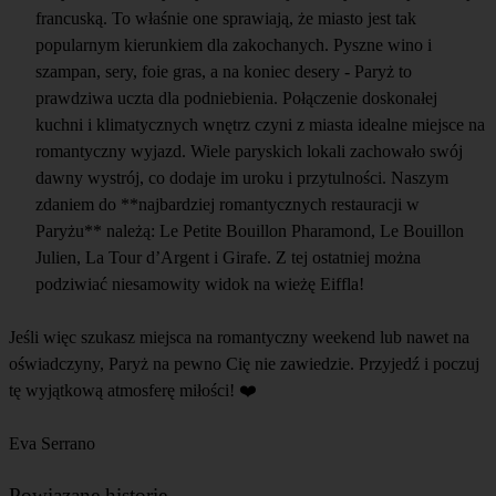
francuską. To właśnie one sprawiają, że miasto jest tak
popularnym kierunkiem dla zakochanych. Pyszne wino i
szampan, sery, foie gras, a na koniec desery - Paryż to
prawdziwa uczta dla podniebienia. Połączenie doskonałej
kuchni i klimatycznych wnętrz czyni z miasta idealne miejsce na
romantyczny wyjazd. Wiele paryskich lokali zachowało swój
dawny wystrój, co dodaje im uroku i przytulności. Naszym
zdaniem do **najbardziej romantycznych restauracji w
Paryżu** należą: Le Petite Bouillon Pharamond, Le Bouillon
Julien, La Tour d’Argent i Girafe. Z tej ostatniej można
podziwiać niesamowity widok na wieżę Eiffla!
Jeśli więc szukasz miejsca na romantyczny weekend lub nawet na
oświadczyny, Paryż na pewno Cię nie zawiedzie. Przyjedź i poczuj
tę wyjątkową atmosferę miłości! ❤️
Eva Serrano
Powiązane historie