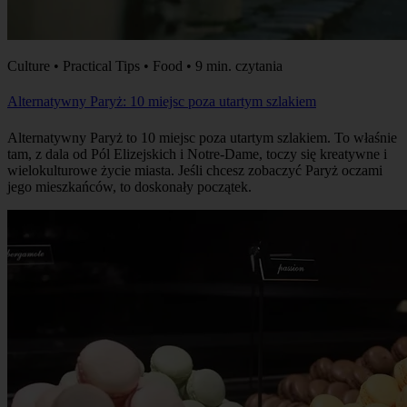
Culture • Practical Tips • Food • 9 min. czytania
Alternatywny Paryż: 10 miejsc poza utartym szlakiem
Alternatywny Paryż to 10 miejsc poza utartym szlakiem. To właśnie
tam, z dala od Pól Elizejskich i Notre-Dame, toczy się kreatywne i
wielokulturowe życie miasta. Jeśli chcesz zobaczyć Paryż oczami
jego mieszkańców, to doskonały początek.