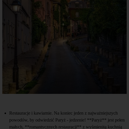
Restauracje i kawiarnie. Na koniec jeden z najważniejszych
powodów, by odwiedzić Paryż - jedzenie! **Paryż** jest pełen
małych, **romantycznych restauracji** z wyśmienitą kuchnią