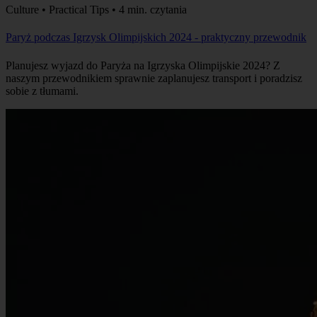
Culture • Practical Tips • 4 min. czytania
Paryż podczas Igrzysk Olimpijskich 2024 - praktyczny przewodnik
Planujesz wyjazd do Paryża na Igrzyska Olimpijskie 2024? Z
naszym przewodnikiem sprawnie zaplanujesz transport i poradzisz
sobie z tłumami.