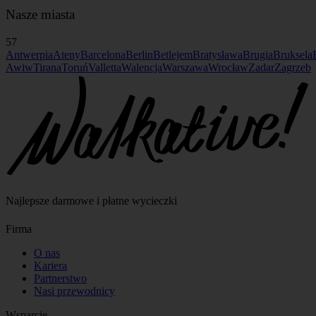
Nasze miasta
57
Antwerpia
Ateny
Barcelona
Berlin
Betlejem
Bratysława
Brugia
Bruksela
Awiw
Tirana
Toruń
Valletta
Walencja
Warszawa
Wrocław
Zadar
Zagrzeb
Najlepsze darmowe i płatne wycieczki
Firma
O nas
Kariera
Partnerstwo
Nasi przewodnicy
Wsparcie