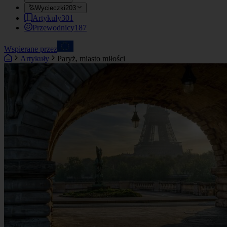
Wycieczki
203
Artykuły
301
Przewodnicy
187
Wspierane przez
Artykuły
Paryż, miasto miłości