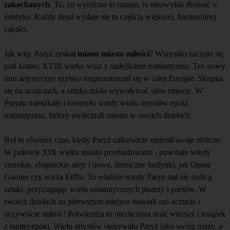
zakochanych
. To, co wyróżnia to miasto, to niezwykła dbałość o
estetykę. Każdy detal wydaje się tu częścią większej, harmonijnej
całości.
Jak więc Paryż zyskał
miano miasta miłości
? Wszystko zaczęło się
pod koniec XVIII wieku wraz z nadejściem romantyzmu. Ten nowy
nurt artystyczny szybko rozprzestrzenił się w całej Europie. Skupiał
się na uczuciach, a sztuka miała wywoływać silne emocje. W
Paryżu mieszkało i tworzyło wtedy wielu artystów epoki
romantyzmu, którzy uwiecznili miasto w swoich dziełach.
Był to również czas, kiedy Paryż całkowicie zmienił swoje oblicze.
W połowie XIX wieku miasto przebudowano - powstały wtedy
szerokie, eleganckie aleje i nowe, ikoniczne budynki, jak Opera
Garnier czy wieża Eiffla. To właśnie wtedy Paryż stał się stolicą
sztuki, przyciągając wielu romantycznych pisarzy i poetów. W
swoich dziełach na pierwszym miejscu stawiali oni uczucia i
oczywiście miłość! Potwierdza to niezliczona ilość wierszy i książek
z tamtej epoki. Wielu artystów opisywało Paryż jako swoją muzę, a