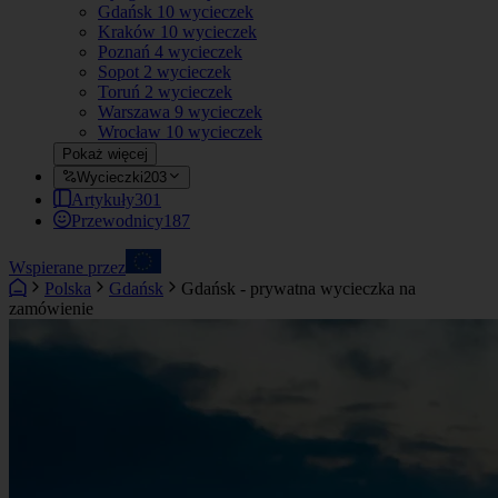
Gdańsk
10 wycieczek
Kraków
10 wycieczek
Poznań
4 wycieczek
Sopot
2 wycieczek
Toruń
2 wycieczek
Warszawa
9 wycieczek
Wrocław
10 wycieczek
Pokaż więcej
Wycieczki
203
Artykuły
301
Przewodnicy
187
Wspierane przez
Polska
Gdańsk
Gdańsk - prywatna wycieczka na
zamówienie