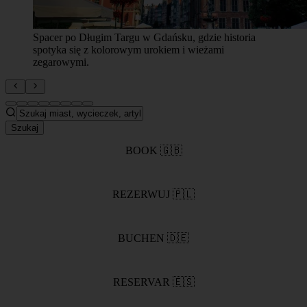
Historyczne serce Gdańska ożywa światłami o
zmierzchu, rzucając magiczny blask na jego ikoniczną
architekturę i ośnieżone ...
Szukaj
BOOK 🇬🇧
REZERWUJ 🇵🇱
BUCHEN 🇩🇪
RESERVAR 🇪🇸