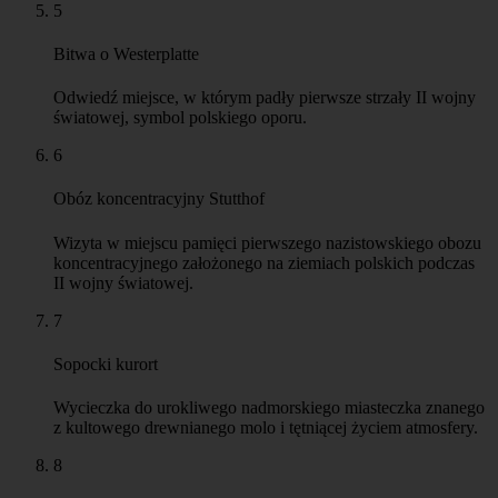
5
Bitwa o Westerplatte
Odwiedź miejsce, w którym padły pierwsze strzały II wojny
światowej, symbol polskiego oporu.
6
Obóz koncentracyjny Stutthof
Wizyta w miejscu pamięci pierwszego nazistowskiego obozu
koncentracyjnego założonego na ziemiach polskich podczas
II wojny światowej.
7
Sopocki kurort
Wycieczka do urokliwego nadmorskiego miasteczka znanego
z kultowego drewnianego molo i tętniącej życiem atmosfery.
8