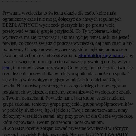
Prywatna wycieczka to świetna okazja dla osób, które mają
ograniczony czas i nie mogą dołączyć do naszych regularnych
BEZPŁATNYCH wycieczek pieszych lub po prostu wolą
przebywać w małej grupie przyjaciół. To Ty wybierasz, kiedy
wycieczka ma się rozpocząć i jaki ma być jej temat. Jeśli nie jesteś
pewien, co chcesz zwiedzić podczas wycieczki, daj nam znać, a my
pomożemy Ci zaplanować wycieczkę, która najlepiej odpowiada
Twoim potrzebom i zainteresowaniom.
Skontaktuj się z nami
, aby
uzyskać więcej informacji na temat naszej prywatnej oferty, w tym
cen
, terminów i zasad rezerwacji.Co więcej, nie musisz martwić się
o znalezienie przewodnika w miejscu spotkania - może on spotkać
się z Tobą w dowolnym miejscu w mieście lub odebrać Cię z
hotelu. Nie musisz przestrzegać naszego ścisłego harmonogramu
regularnych wycieczek, możemy zorganizować wycieczkę zgodnie
z Twoimi potrzebami. Powiedz nam, jaką grupą jesteś (studenci,
grupa szkolna, seniorzy, grupa przyjaciół, grupa współpracowników
w podróży służbowej itp.) i jakie są Twoje zainteresowania, a my
dołożymy wszelkich starań, aby przygotować dla Ciebie wycieczkę,
która odpowiada Twoim potrzebom i oczekiwaniom.
JĘZYKI:
Możemy zorganizować prywatne wycieczki w różnych
językach:angielskiPolskihiszpańskiNiemiecki
CENY I ZASADY