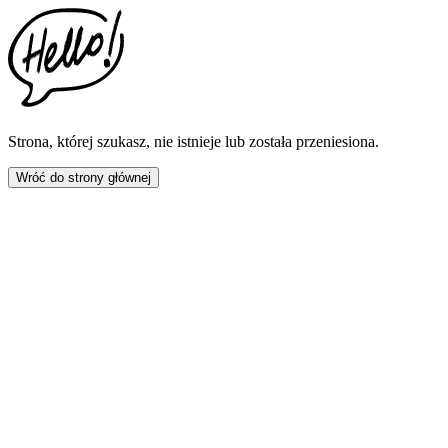
This
website
includes
an
accessibility
menu.
Press
CTRL
Strona, której szukasz, nie istnieje lub została przeniesiona.
+
F9
Wróć do strony głównej
to
enable
screen
reader
adjustments.
Press
CTRL
+
F5
to
open
the
accessibility
menu.